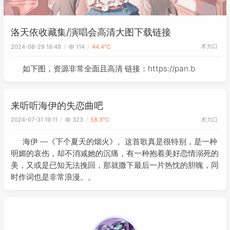
洛天依收藏集/演唱会高清大图下载链接
术力口
2024-08-29 18:48
114
44.4℃
如下图，资源非常全面且高清 链接：https://pan.b
来听听海伊的失恋曲吧
术力口
2024-07-31 19:11
323
58.3℃
海伊 —《下个夏天的烟火》。这首歌真是很特别，是一种
明媚的哀伤，却不消减她的沉痛，有一种抱着美好恋情溺死的
美，又或是已知无法挽回，那就撒下最后一片热忱的胆魄，同
时作词也是非常浪漫。。