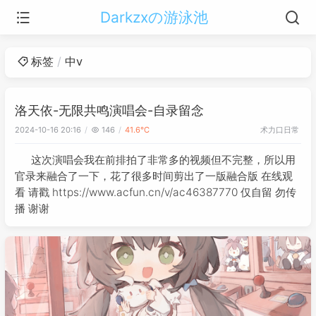
Darkzxの游泳池
标签
中v
洛天依-无限共鸣演唱会-自录留念
术力口
日常
2024-10-16 20:16
146
41.6℃
这次演唱会我在前排拍了非常多的视频但不完整，所以用
官录来融合了一下，花了很多时间剪出了一版融合版 在线观
看 请戳 https://www.acfun.cn/v/ac46387770 仅自留 勿传
播 谢谢