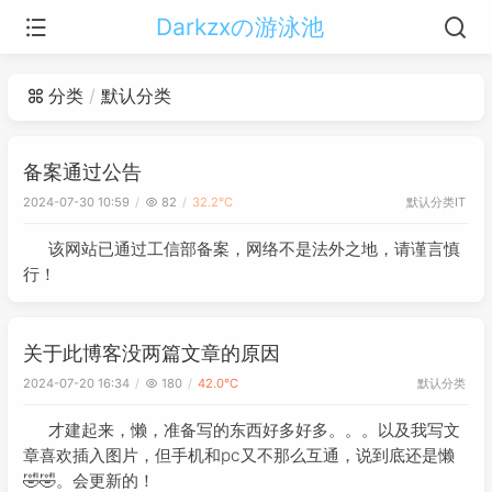
Darkzxの游泳池
分类
默认分类
备案通过公告
默认分类
IT
2024-07-30 10:59
82
32.2℃
该网站已通过工信部备案，网络不是法外之地，请谨言慎
行！
关于此博客没两篇文章的原因
默认分类
2024-07-20 16:34
180
42.0℃
才建起来，懒，准备写的东西好多好多。。。以及我写文
章喜欢插入图片，但手机和pc又不那么互通，说到底还是懒
🤣🤣。会更新的！